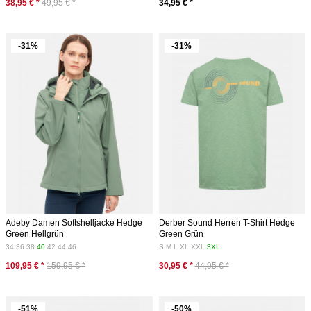
38,95 € *
49,95 € *
34,95 € *
-31%
-31%
Adeby Damen Softshelljacke Hedge
Derber Sound Herren T-Shirt Hedge
Green Hellgrün
Green Grün
34
36
38
40
42
44
46
S
M
L
XL
XXL
3XL
109,95 € *
159,95 € *
30,95 € *
44,95 € *
-51%
-50%