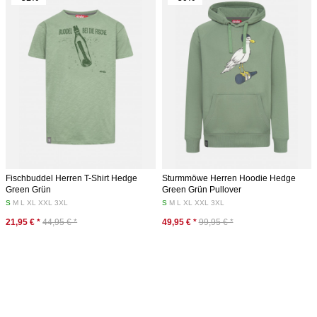
Fischbuddel Herren T-Shirt Hedge
Sturmmöwe Herren Hoodie Hedge
Green Grün
Green Grün Pullover
S
M
L
XL
XXL
3XL
S
M
L
XL
XXL
3XL
21,95 € *
44,95 € *
49,95 € *
99,95 € *