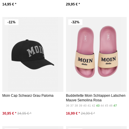
14,95 € *
29,95 € *
-11%
-32%
Moin Cap Schwarz Grau Paloma
Buddellette Moin Schlappen Latschen
Mauve Semolina Rosa
36
37
38
39
40
41
42
43
44
45
46
47
30,95 € *
34,95 € *
16,99 € *
24,99 € *