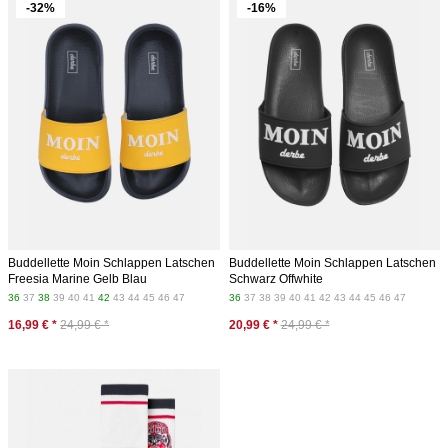
-32%
-16%
Buddellette Moin Schlappen Latschen
Buddellette Moin Schlappen Latschen
Freesia Marine Gelb Blau
Schwarz Offwhite
36
37
38
39
40
41
42
43
44
45
46
47
36
37
38
39
40
41
42
43
44
45
46
47
16,99 € *
24,99 € *
20,99 € *
24,99 € *