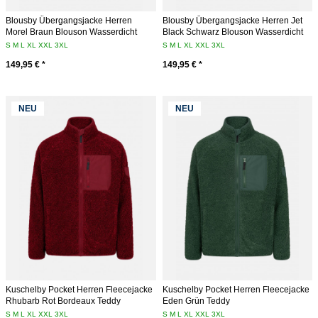
Blousby Übergangsjacke Herren
Blousby Übergangsjacke Herren Jet
Morel Braun Blouson Wasserdicht
Black Schwarz Blouson Wasserdicht
S
M
L
XL
XXL
3XL
S
M
L
XL
XXL
3XL
149,95 € *
149,95 € *
NEU
NEU
Kuschelby Pocket Herren Fleecejacke
Kuschelby Pocket Herren Fleecejacke
Rhubarb Rot Bordeaux Teddy
Eden Grün Teddy
S
M
L
XL
XXL
3XL
S
M
L
XL
XXL
3XL