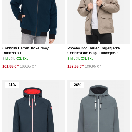
Cabholm Herren Jacke Navy
Phoeby Dog Herren Regenjacke
Dunkelblau
Cobblestone Beige Hundejacke
S
M
L
XL
XXL
3XL
S
M
L
XL
XXL
3XL
101,95 € *
169,95 € *
158,95 € *
189,95 € *
-11%
-26%