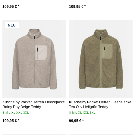
109,95 € *
109,95 € *
NEU
Kuschelby Pocket Herren Fleecejacke
Kuschelby Pocket Herren Fleecejacke
Rainy Day Beige Teddy
Tea Oliv Hellgrün Teddy
S
M
L
XL
XXL
3XL
S
M
L
XL
XXL
3XL
109,95 € *
99,95 € *