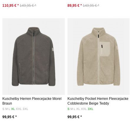
110,95 € *
149,95 € *
89,95 € *
149,95 € *
Kuschelby Herren Fleecejacke Morel
Kuschelby Pocket Herren Fleecejacke
Braun
Cobblestone Beige Teddy
S
M
L
XL
XXL
3XL
S
M
L
XL
XXL
3XL
99,95 € *
99,95 € *