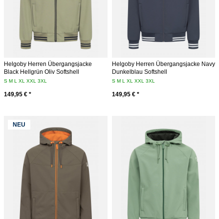
Helgoby Herren Übergangsjacke
Helgoby Herren Übergangsjacke Navy
Black Hellgrün Oliv Softshell
Dunkelblau Softshell
S
M
L
XL
XXL
3XL
S
M
L
XL
XXL
3XL
149,95 € *
149,95 € *
NEU