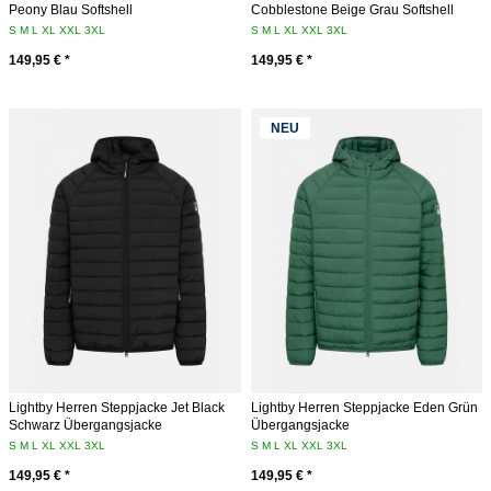
Peony Blau Softshell
Cobblestone Beige Grau Softshell
S
M
L
XL
XXL
3XL
S
M
L
XL
XXL
3XL
149,95 € *
149,95 € *
NEU
Lightby Herren Steppjacke Jet Black
Lightby Herren Steppjacke Eden Grün
Schwarz Übergangsjacke
Übergangsjacke
S
M
L
XL
XXL
3XL
S
M
L
XL
XXL
3XL
149,95 € *
149,95 € *