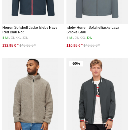
Herren Softshell Jacke Isleby Navy
Isleby Herren Softshelljacke Lava
Red Blau Rot
Smoke Grau
S
M
L
XL
XXL
3XL
S
M
L
XL
XXL
3XL
132,95 € *
149,95 € *
110,95 € *
149,95 € *
-50%