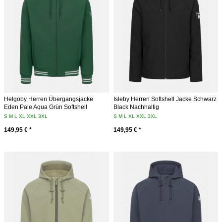
Helgoby Herren Übergangsjacke
Isleby Herren Softshell Jacke Schwarz
Eden Pale Aqua Grün Softshell
Black Nachhaltig
S
M
L
XL
XXL
3XL
S
M
L
XL
XXL
3XL
149,95 € *
149,95 € *