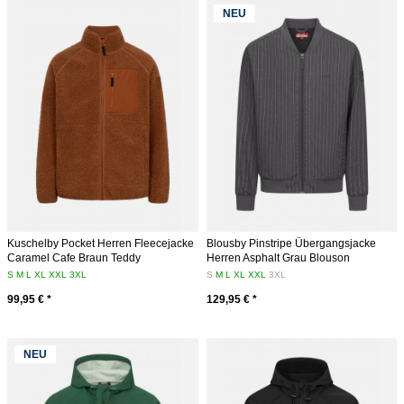
NEU
Kuschelby Pocket Herren Fleecejacke
Blousby Pinstripe Übergangsjacke
Caramel Cafe Braun Teddy
Herren Asphalt Grau Blouson
S
M
L
XL
XXL
3XL
S
M
L
XL
XXL
3XL
99,95 € *
129,95 € *
NEU