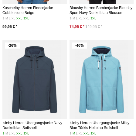
Kuschelby Herren Fleecejacke
Blousby Herren Bomberjacke Blousby
Cobblestone Beige
Sport Navy Dunkelblau Blouson
S
M
L
XL
XXL
3XL
S
M
L
XL
XXL
3XL
99,95 € *
74,95 € *
149,95 € *
-26%
-40%
Isleby Herren Übergangsjacke Navy
Isleby Herren Übergangsjacke Milky
Dunkelblau Softshell
Blue Türkis Hellblau Softshell
S
M
L
XL
XXL
3XL
S
M
L
XL
XXL
3XL