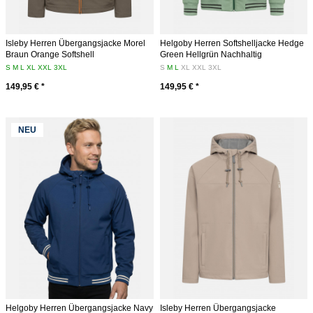
Isleby Herren Übergangsjacke Morel
Helgoby Herren Softshelljacke Hedge
Braun Orange Softshell
Green Hellgrün Nachhaltig
S
M
L
XL
XXL
3XL
S
M
L
XL
XXL
3XL
149,95 € *
149,95 € *
NEU
Helgoby Herren Übergangsjacke Navy
Isleby Herren Übergangsjacke