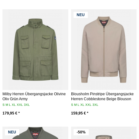
NEU
Milby Herren Übergangsjacke Olivine
Blousholm Pinstripe Übergangsjacke
Oliv Grün Army
Herren Cobblestone Beige Blouson
S
M
L
XL
XXL
3XL
S
M
L
XL
XXL
3XL
179,95 € *
159,95 € *
NEU
-50%