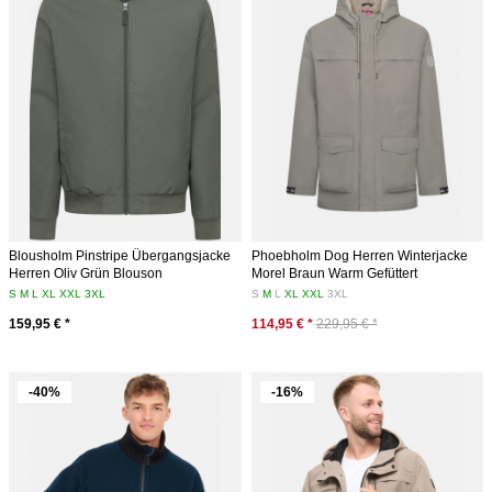
Blousholm Pinstripe Übergangsjacke
Phoebholm Dog Herren Winterjacke
Herren Oliv Grün Blouson
Morel Braun Warm Gefüttert
S
M
L
XL
XXL
3XL
S
M
L
XL
XXL
3XL
159,95 € *
114,95 € *
229,95 € *
-40%
-16%