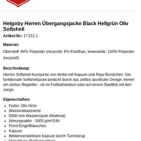
Helgoby Herren Übergangsjacke Black Hellgrün Oliv
Softshell
Artikel-Nr.:
17151-1
Material:
Oberstoff: 94% Polyester (recycelt), 6% Elasthan, Innenseite: 100% Polyester
(recycelt)
Beschreibung:
Herren Softshell-Kurzjacke von derbe mit Kapuze und Ripp-Bündchen. Die
funktionale Softshelljacke besticht durch das zeitlos sportliche Design. Immer
ein derber Begleiter - ob im Fußballstadion oder auf einem Stadttrip mit den
Jungs.
Eigenschaften:
Farbe: Oliv Grün
Wasserabweisend
5000 mm Wassersäule (Material)
Atmungsaktiv - 3000 g/m²/24h
Front-Eingriffstaschen
Kapuze
Weitenverstellbare Kapuze durch Tunnelzug
Verschluss: Reißverschluss