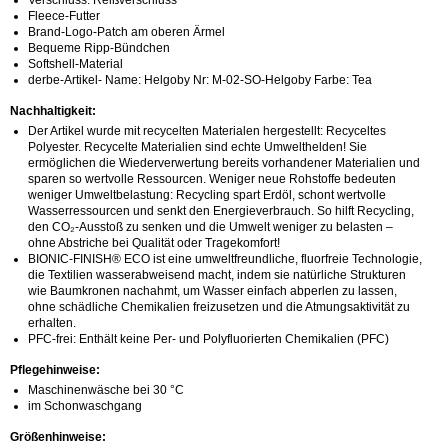
Fleece-Futter
Brand-Logo-Patch am oberen Ärmel
Bequeme Ripp-Bündchen
Softshell-Material
derbe-Artikel- Name: Helgoby Nr: M-02-SO-Helgoby Farbe: Tea
Nachhaltigkeit:
Der Artikel wurde mit recycelten Materialen hergestellt: Recyceltes
Polyester. Recycelte Materialien sind echte Umwelthelden! Sie
ermöglichen die Wiederverwertung bereits vorhandener Materialien und
sparen so wertvolle Ressourcen. Weniger neue Rohstoffe bedeuten
weniger Umweltbelastung: Recycling spart Erdöl, schont wertvolle
Wasserressourcen und senkt den Energieverbrauch. So hilft Recycling,
den CO₂-Ausstoß zu senken und die Umwelt weniger zu belasten –
ohne Abstriche bei Qualität oder Tragekomfort!
BIONIC-FINISH® ECO ist eine umweltfreundliche, fluorfreie Technologie,
die Textilien wasserabweisend macht, indem sie natürliche Strukturen
wie Baumkronen nachahmt, um Wasser einfach abperlen zu lassen,
ohne schädliche Chemikalien freizusetzen und die Atmungsaktivität zu
erhalten.
PFC-frei: Enthält keine Per- und Polyfluorierten Chemikalien (PFC)
Pflegehinweise:
Maschinenwäsche bei 30 °C
im Schonwaschgang
Größenhinweise: