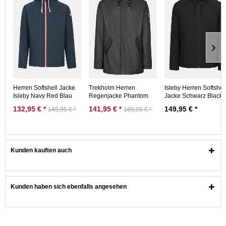
Herren Softshell Jacke
Trekholm Herren
Isleby Herren Softshel
Isleby Navy Red Blau
Regenjacke Phantom
Jacke Schwarz Black
Rot
Caramel Schwarz
Nachhaltig
132,95 € *
141,95 € *
149,95 € *
149,95 € *
169,95 € *
Gefüttert
Kunden kauften auch
Kunden haben sich ebenfalls angesehen