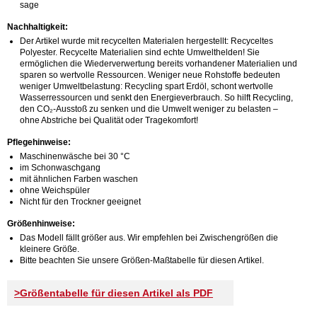
sage
Nachhaltigkeit:
Der Artikel wurde mit recycelten Materialen hergestellt: Recyceltes
Polyester. Recycelte Materialien sind echte Umwelthelden! Sie
ermöglichen die Wiederverwertung bereits vorhandener Materialien und
sparen so wertvolle Ressourcen. Weniger neue Rohstoffe bedeuten
weniger Umweltbelastung: Recycling spart Erdöl, schont wertvolle
Wasserressourcen und senkt den Energieverbrauch. So hilft Recycling,
den CO₂-Ausstoß zu senken und die Umwelt weniger zu belasten –
ohne Abstriche bei Qualität oder Tragekomfort!
Pflegehinweise:
Maschinenwäsche bei 30 °C
im Schonwaschgang
mit ähnlichen Farben waschen
ohne Weichspüler
Nicht für den Trockner geeignet
Größenhinweise:
Das Modell fällt größer aus. Wir empfehlen bei Zwischengrößen die
kleinere Größe.
Bitte beachten Sie unsere Größen-Maßtabelle für diesen Artikel.
>Größentabelle für diesen Artikel als PDF