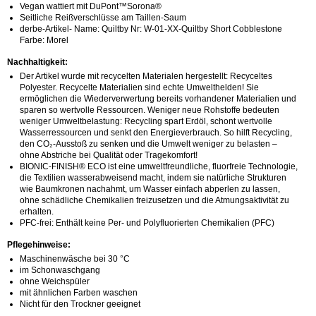
Vegan wattiert mit DuPont™Sorona®
Seitliche Reißverschlüsse am Taillen-Saum
derbe-Artikel- Name: Quiltby Nr: W-01-XX-Quiltby Short Cobblestone
Farbe: Morel
Nachhaltigkeit:
Der Artikel wurde mit recycelten Materialen hergestellt: Recyceltes
Polyester. Recycelte Materialien sind echte Umwelthelden! Sie
ermöglichen die Wiederverwertung bereits vorhandener Materialien und
sparen so wertvolle Ressourcen. Weniger neue Rohstoffe bedeuten
weniger Umweltbelastung: Recycling spart Erdöl, schont wertvolle
Wasserressourcen und senkt den Energieverbrauch. So hilft Recycling,
den CO₂-Ausstoß zu senken und die Umwelt weniger zu belasten –
ohne Abstriche bei Qualität oder Tragekomfort!
BIONIC-FINISH® ECO ist eine umweltfreundliche, fluorfreie Technologie,
die Textilien wasserabweisend macht, indem sie natürliche Strukturen
wie Baumkronen nachahmt, um Wasser einfach abperlen zu lassen,
ohne schädliche Chemikalien freizusetzen und die Atmungsaktivität zu
erhalten.
PFC-frei: Enthält keine Per- und Polyfluorierten Chemikalien (PFC)
Pflegehinweise:
Maschinenwäsche bei 30 °C
im Schonwaschgang
ohne Weichspüler
mit ähnlichen Farben waschen
Nicht für den Trockner geeignet