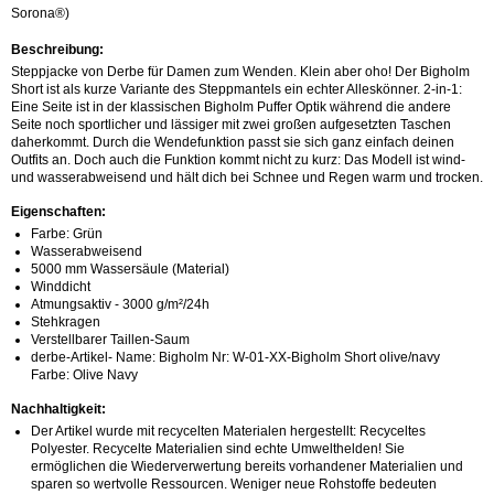
Sorona®)
Beschreibung:
Steppjacke von Derbe für Damen zum Wenden. Klein aber oho! Der Bigholm
Short ist als kurze Variante des Steppmantels ein echter Alleskönner. 2-in-1:
Eine Seite ist in der klassischen Bigholm Puffer Optik während die andere
Seite noch sportlicher und lässiger mit zwei großen aufgesetzten Taschen
daherkommt. Durch die Wendefunktion passt sie sich ganz einfach deinen
Outfits an. Doch auch die Funktion kommt nicht zu kurz: Das Modell ist wind-
und wasserabweisend und hält dich bei Schnee und Regen warm und trocken.
Eigenschaften:
Farbe: Grün
Wasserabweisend
5000 mm Wassersäule (Material)
Winddicht
Atmungsaktiv - 3000 g/m²/24h
Stehkragen
Verstellbarer Taillen-Saum
derbe-Artikel- Name: Bigholm Nr: W-01-XX-Bigholm Short olive/navy
Farbe: Olive Navy
Nachhaltigkeit:
Der Artikel wurde mit recycelten Materialen hergestellt: Recyceltes
Polyester. Recycelte Materialien sind echte Umwelthelden! Sie
ermöglichen die Wiederverwertung bereits vorhandener Materialien und
sparen so wertvolle Ressourcen. Weniger neue Rohstoffe bedeuten