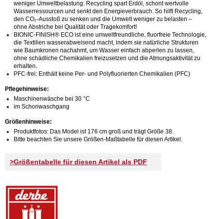
weniger Umweltbelastung: Recycling spart Erdöl, schont wertvolle
Wasserressourcen und senkt den Energieverbrauch. So hilft Recycling,
den CO₂-Ausstoß zu senken und die Umwelt weniger zu belasten –
ohne Abstriche bei Qualität oder Tragekomfort!
BIONIC-FINISH® ECO ist eine umweltfreundliche, fluorfreie Technologie,
die Textilien wasserabweisend macht, indem sie natürliche Strukturen
wie Baumkronen nachahmt, um Wasser einfach abperlen zu lassen,
ohne schädliche Chemikalien freizusetzen und die Atmungsaktivität zu
erhalten.
PFC-frei: Enthält keine Per- und Polyfluorierten Chemikalien (PFC)
Pflegehinweise:
Maschinenwäsche bei 30 °C
im Schonwaschgang
Größenhinweise:
Produktfotos: Das Model ist 176 cm groß und trägt Größe 38.
Bitte beachten Sie unsere Größen-Maßtabelle für diesen Artikel.
>Größentabelle für diesen Artikel als PDF