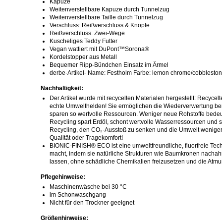
Kapuze
Weitenverstellbare Kapuze durch Tunnelzug
Weitenverstellbare Taille durch Tunnelzug
Verschluss: Reißverschluss & Knöpfe
Reißverschluss: Zwei-Wege
Kuscheliges Teddy Futter
Vegan wattiert mit DuPont™Sorona®
Kordelstopper aus Metall
Bequemer Ripp-Bündchen Einsatz im Ärmel
derbe-Artikel- Name: Festholm Farbe: lemon chrome/cobblesto
Nachhaltigkeit:
Der Artikel wurde mit recycelten Materialen hergestellt: Recycelt
echte Umwelthelden! Sie ermöglichen die Wiederverwertung ber
sparen so wertvolle Ressourcen. Weniger neue Rohstoffe bede
Recycling spart Erdöl, schont wertvolle Wasserressourcen und s
Recycling, den CO₂-Ausstoß zu senken und die Umwelt weniger 
Qualität oder Tragekomfort!
BIONIC-FINISH® ECO ist eine umweltfreundliche, fluorfreie Tec
macht, indem sie natürliche Strukturen wie Baumkronen nachah
lassen, ohne schädliche Chemikalien freizusetzen und die Atmung
Pflegehinweise:
Maschinenwäsche bei 30 °C
im Schonwaschgang
Nicht für den Trockner geeignet
Größenhinweise: