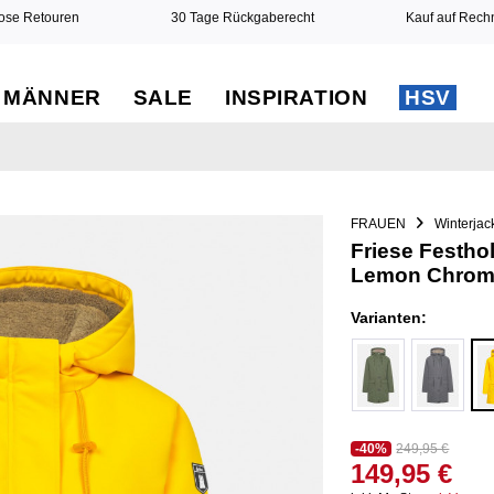
ose Retouren
30 Tage Rückgaberecht
Kauf auf Rec
MÄNNER
SALE
INSPIRATION
HSV
FRAUEN
Winterjac
Friese Festho
Lemon Chrome
Varianten:
-40%
249,95 €
149,95 €