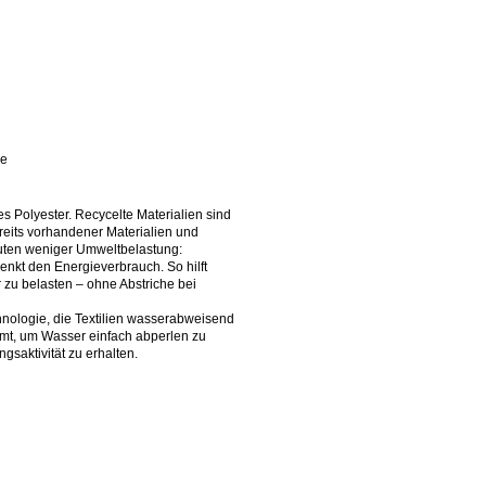
ne
es Polyester. Recycelte Materialien sind
eits vorhandener Materialien und
uten weniger Umweltbelastung:
enkt den Energieverbrauch. So hilft
zu belasten – ohne Abstriche bei
hnologie, die Textilien wasserabweisend
mt, um Wasser einfach abperlen zu
saktivität zu erhalten.