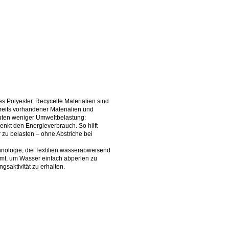
es Polyester. Recycelte Materialien sind
eits vorhandener Materialien und
uten weniger Umweltbelastung:
enkt den Energieverbrauch. So hilft
zu belasten – ohne Abstriche bei
hnologie, die Textilien wasserabweisend
mt, um Wasser einfach abperlen zu
saktivität zu erhalten.