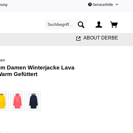
hnung
Service/Hilfe
ABOUT DERBE
ken
olm Damen Winterjacke Lava
arm Gefüttert