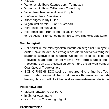
Kapuze
Weitenverstellbare Kapuze durch Tunnelzug
Weitenverstellbare Taille durch Tunnelzug
Verschluss: Reißverschluss & Knöpfe
Reißverschluss: Zwei-Wege
Kuscheliges Teddy Futter
Vegan wattiert mit DuPont™Sorona®
Kordelstopper aus Metall
Bequemer Ripp-Bündchen Einsatz im Ärmel
derbe-Artikel- Name: Festholm Farbe: lava smoke/cobblestone
Nachhaltigkeit:
Der Artikel wurde mit recycelten Materialen hergestellt: Recycelt
echte Umwelthelden! Sie ermöglichen die Wiederverwertung ber
sparen so wertvolle Ressourcen. Weniger neue Rohstoffe bede
Recycling spart Erdöl, schont wertvolle Wasserressourcen und s
Recycling, den CO₂-Ausstoß zu senken und die Umwelt weniger 
Qualität oder Tragekomfort!
BIONIC-FINISH® ECO ist eine umweltfreundliche, fluorfreie Tec
macht, indem sie natürliche Strukturen wie Baumkronen nachah
lassen, ohne schädliche Chemikalien freizusetzen und die Atmung
Pflegehinweise:
Maschinenwäsche bei 30 °C
im Schonwaschgang
Nicht für den Trockner geeignet
Größenhinweise: