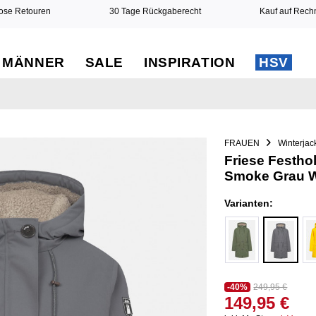
ose Retouren
30 Tage Rückgaberecht
Kauf auf Rec
MÄNNER
SALE
INSPIRATION
HSV
FRAUEN
Winterjac
Friese Festh
Smoke Grau W
Varianten:
-40%
249,95 €
149,95 €