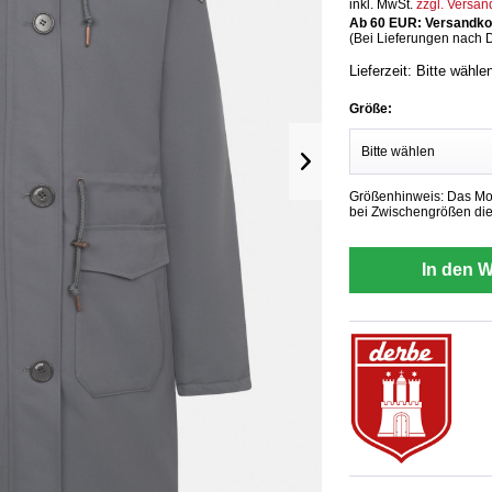
inkl. MwSt.
zzgl. Versa
Ab 60 EUR: Versandkos
(Bei Lieferungen nach 
Lieferzeit: Bitte wähle
Größe:
Größenhinweis: Das Mode
bei Zwischengrößen die
In den 