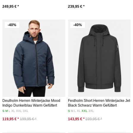
249,95 € *
239,95 € *
-40%
-40%
Deutholm Herren Winterjacke Mood
Festholm Short Herren Winterjacke Jet
Indigo Dunkelblau Warm Gefüttert
Black Schwarz Warm Gefüttert
S
M
L
XL
XXL
3XL
S
M
L
XL
XXL
3XL
119,95 € *
199,95 € *
143,95 € *
239,95 € *