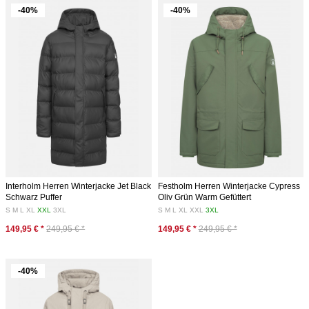
-40%
-40%
Interholm Herren Winterjacke Jet Black
Festholm Herren Winterjacke Cypress
Schwarz Puffer
Oliv Grün Warm Gefüttert
S
M
L
XL
XXL
3XL
S
M
L
XL
XXL
3XL
149,95 € *
249,95 € *
149,95 € *
249,95 € *
-40%