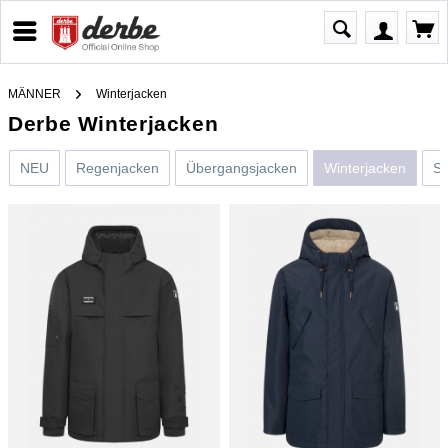
MÄNNER
Winterjacken
Derbe Winterjacken
NEU
Regenjacken
Übergangsjacken
Winterjacken
Sw