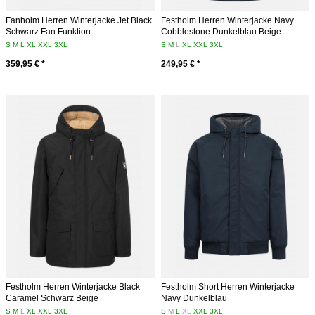
Fanholm Herren Winterjacke Jet Black
Festholm Herren Winterjacke Navy
Schwarz Fan Funktion
Cobblestone Dunkelblau Beige
S
M
L
XL
XXL
3XL
S
M
L
XL
XXL
3XL
359,95 € *
249,95 € *
Festholm Herren Winterjacke Black
Festholm Short Herren Winterjacke
Caramel Schwarz Beige
Navy Dunkelblau
S
M
L
XL
XXL
3XL
S
M
L
XL
XXL
3XL