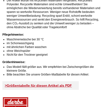
Der Artikel wurde mit recycelten Materialen hergestellt: Recyceltes
Polyester. Recycelte Materialien sind echte Umwelthelden! Sie
ermöglichen die Wiederverwertung bereits vorhandener Materialien und
sparen so wertvolle Ressourcen. Weniger neue Rohstoffe bedeuten
weniger Umweltbelastung: Recycling spart Erdöl, schont wertvolle
Wasserressourcen und senkt den Energieverbrauch. So hilft Recycling,
den CO₂-Ausstoß zu senken und die Umwelt weniger zu belasten –
ohne Abstriche bei Qualität oder Tragekomfort!
Pflegehinweise:
Maschinenwäsche bei 30 °C
im Schonwaschgang
mit ähnlichen Farben waschen
ohne Weichspüler
Nicht für den Trockner geeignet
Größenhinweise:
Das Modell fällt größer aus. Wir empfehlen bei Zwischengrößen die
kleinere Größe.
Bitte beachten Sie unsere Größen-Maßtabelle für diesen Artikel.
>Größentabelle für diesen Artikel als PDF