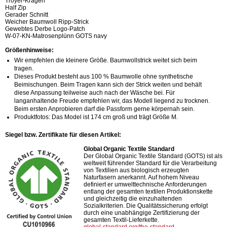
Troyer-Kragen
Half Zip
Gerader Schnitt
Weicher Baumwoll Ripp-Strick
Gewebtes Derbe Logo-Patch
W-07-KN-Matrosenplünn GOTS navy
Größenhinweise:
Wir empfehlen die kleinere Größe. Baumwollstrick weitet sich beim
tragen.
Dieses Produkt besteht aus 100 % Baumwolle ohne synthetische
Beimischungen. Beim Tragen kann sich der Strick weiten und behält
diese Anpassung teilweise auch nach der Wäsche bei. Für
langanhaltende Freude empfehlen wir, das Modell liegend zu trocknen.
Beim ersten Anprobieren darf die Passform gerne körpernah sein.
Produktfotos: Das Model ist 174 cm groß und trägt Größe M.
Siegel bzw. Zertifikate für diesen Artikel:
Global Organic Textile Standard
Der Global Organic Textile Standard (GOTS) ist als
weltweit führender Standard für die Verarbeitung
von Textilien aus biologisch erzeugten
Naturfasern anerkannt. Auf hohem Niveau
definiert er umwelttechnische Anforderungen
entlang der gesamten textilen Produktionskette
und gleichzeitig die einzuhaltenden
Sozialkriterien. Die Qualitätssicherung erfolgt
durch eine unabhängige Zertifizierung der
gesamten Textil-Lieferkette.
global-standard.org/the-standard