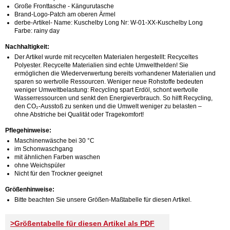
Große Fronttasche - Kängurutasche
Brand-Logo-Patch am oberen Ärmel
derbe-Artikel- Name: Kuschelby Long Nr: W-01-XX-Kuschelby Long
Farbe: rainy day
Nachhaltigkeit:
Der Artikel wurde mit recycelten Materialen hergestellt: Recyceltes
Polyester. Recycelte Materialien sind echte Umwelthelden! Sie
ermöglichen die Wiederverwertung bereits vorhandener Materialien und
sparen so wertvolle Ressourcen. Weniger neue Rohstoffe bedeuten
weniger Umweltbelastung: Recycling spart Erdöl, schont wertvolle
Wasserressourcen und senkt den Energieverbrauch. So hilft Recycling,
den CO₂-Ausstoß zu senken und die Umwelt weniger zu belasten –
ohne Abstriche bei Qualität oder Tragekomfort!
Pflegehinweise:
Maschinenwäsche bei 30 °C
im Schonwaschgang
mit ähnlichen Farben waschen
ohne Weichspüler
Nicht für den Trockner geeignet
Größenhinweise:
Bitte beachten Sie unsere Größen-Maßtabelle für diesen Artikel.
>Größentabelle für diesen Artikel als PDF