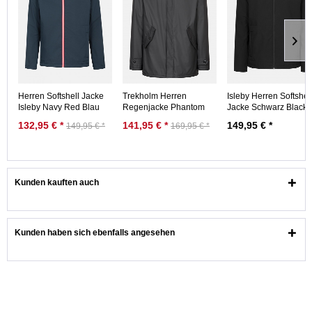
Herren Softshell Jacke
Trekholm Herren
Isleby Herren Softshel
Isleby Navy Red Blau
Regenjacke Phantom
Jacke Schwarz Black
Rot
Caramel Schwarz
Nachhaltig
132,95 € *
141,95 € *
149,95 € *
149,95 € *
169,95 € *
Gefüttert
Kunden kauften auch
Kunden haben sich ebenfalls angesehen