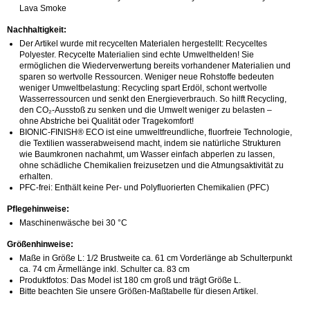
Lava Smoke
Nachhaltigkeit:
Der Artikel wurde mit recycelten Materialen hergestellt: Recyceltes
Polyester. Recycelte Materialien sind echte Umwelthelden! Sie
ermöglichen die Wiederverwertung bereits vorhandener Materialien und
sparen so wertvolle Ressourcen. Weniger neue Rohstoffe bedeuten
weniger Umweltbelastung: Recycling spart Erdöl, schont wertvolle
Wasserressourcen und senkt den Energieverbrauch. So hilft Recycling,
den CO₂-Ausstoß zu senken und die Umwelt weniger zu belasten –
ohne Abstriche bei Qualität oder Tragekomfort!
BIONIC-FINISH® ECO ist eine umweltfreundliche, fluorfreie Technologie,
die Textilien wasserabweisend macht, indem sie natürliche Strukturen
wie Baumkronen nachahmt, um Wasser einfach abperlen zu lassen,
ohne schädliche Chemikalien freizusetzen und die Atmungsaktivität zu
erhalten.
PFC-frei: Enthält keine Per- und Polyfluorierten Chemikalien (PFC)
Pflegehinweise:
Maschinenwäsche bei 30 °C
Größenhinweise:
Maße in Größe L: 1/2 Brustweite ca. 61 cm Vorderlänge ab Schulterpunkt
ca. 74 cm Ärmellänge inkl. Schulter ca. 83 cm
Produktfotos: Das Model ist 180 cm groß und trägt Größe L.
Bitte beachten Sie unsere Größen-Maßtabelle für diesen Artikel.