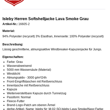
Isleby Herren Softshelljacke Lava Smoke Grau
Artikel-Nr.:
16605-2
Material:
94% Polyester (recycelt) 3% Elasthan, Innenseite: 100% Polyester (recycelt)
Beschreibung:
Lässig geschnittene, atmungsaktive Windbreaker-Kapuzenjacke für Jungs.
Eigenschaften:
Farbe: Grau
Wasserabweisend
5000 mm Wassersäule (Material)
Winddicht
Atmungsaktiv - 3000 g/m²/24h
Front-Eingriffstaschen mit Reißverschluss
Innentasche mit Reißverschluss
Kapuze
Weitenverstellbare Kapuze durch Tunnelzug
Passform: Normal
Fleece-Futter
Brand-Logo-Patch am oberen Ärmel
derbe-Artikel- Name: Isleby Nr: M-02-SO-Isleby Lava Smoke/Navy Farbe: