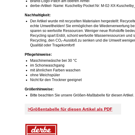
Brand-Logo-Patch am oberen Ärmel
derbe-Artikel- Name: Kuschelby Pocket Nr: M-02-XX-Kuschelby
Nachhaltigkeit:
Der Artikel wurde mit recycelten Materialen hergestellt: Recycelt
echte Umwelthelden! Sie ermöglichen die Wiederverwertung ber
sparen so wertvolle Ressourcen. Weniger neue Rohstoffe bede
Recycling spart Erdöl, schont wertvolle Wasserressourcen und s
Recycling, den CO₂-Ausstoß zu senken und die Umwelt weniger 
Qualität oder Tragekomfort!
Pflegehinweise:
Maschinenwäsche bei 30 °C
im Schonwaschgang
mit ähnlichen Farben waschen
ohne Weichspüler
Nicht für den Trockner geeignet
Größenhinweise:
Bitte beachten Sie unsere Größen-Maßtabelle für diesen Artikel.
>Größentabelle für diesen Artikel als PDF