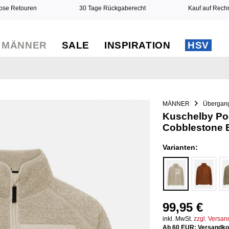
ose Retouren
30 Tage Rückgaberecht
Kauf auf Rec
MÄNNER
SALE
INSPIRATION
HSV
MÄNNER
Übergan
Kuschelby Po
Cobblestone 
Varianten:
99,95 €
inkl. MwSt.
zzgl. Versa
Ab 60 EUR: Versandkos