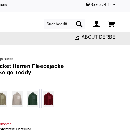
hnung
Service/Hilfe
ABOUT DERBE
gsjacken
cket Herren Fleecejacke
Beige Teddy
ndkosten
tenfreie Lieferung!