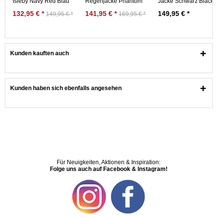
Isleby Navy Red Blau
Regenjacke Phantom
Jacke Schwarz Black
Rot
Caramel Schwarz
Nachhaltig
132,95 € *
141,95 € *
149,95 € *
149,95 € *
169,95 € *
Gefüttert
Kunden kauften auch
Kunden haben sich ebenfalls angesehen
Für Neuigkeiten, Aktionen & Inspiration:
Folge uns auch auf Facebook & Instagram!