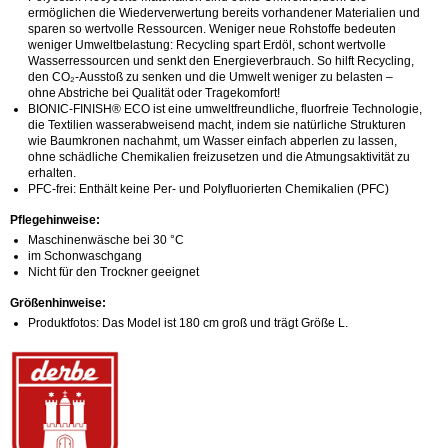
ermöglichen die Wiederverwertung bereits vorhandener Materialien und
sparen so wertvolle Ressourcen. Weniger neue Rohstoffe bedeuten
weniger Umweltbelastung: Recycling spart Erdöl, schont wertvolle
Wasserressourcen und senkt den Energieverbrauch. So hilft Recycling,
den CO₂-Ausstoß zu senken und die Umwelt weniger zu belasten –
ohne Abstriche bei Qualität oder Tragekomfort!
BIONIC-FINISH® ECO ist eine umweltfreundliche, fluorfreie Technologie,
die Textilien wasserabweisend macht, indem sie natürliche Strukturen
wie Baumkronen nachahmt, um Wasser einfach abperlen zu lassen,
ohne schädliche Chemikalien freizusetzen und die Atmungsaktivität zu
erhalten.
PFC-frei: Enthält keine Per- und Polyfluorierten Chemikalien (PFC)
Pflegehinweise:
Maschinenwäsche bei 30 °C
im Schonwaschgang
Nicht für den Trockner geeignet
Größenhinweise:
Produktfotos: Das Model ist 180 cm groß und trägt Größe L.