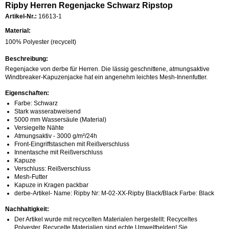
Ripby Herren Regenjacke Schwarz Ripstop
Artikel-Nr.:
16613-1
Material:
100% Polyester (recycelt)
Beschreibung:
Regenjacke von derbe für Herren. Die lässig geschnittene, atmungsaktive
Windbreaker-Kapuzenjacke hat ein angenehm leichtes Mesh-Innenfutter.
Eigenschaften:
Farbe: Schwarz
Stark wasserabweisend
5000 mm Wassersäule (Material)
Versiegelte Nähte
Atmungsaktiv - 3000 g/m²/24h
Front-Eingriffstaschen mit Reißverschluss
Innentasche mit Reißverschluss
Kapuze
Verschluss: Reißverschluss
Mesh-Futter
Kapuze in Kragen packbar
derbe-Artikel- Name: Ripby Nr: M-02-XX-Ripby Black/Black Farbe: Black
Nachhaltigkeit:
Der Artikel wurde mit recycelten Materialen hergestellt: Recyceltes
Polyester. Recycelte Materialien sind echte Umwelthelden! Sie