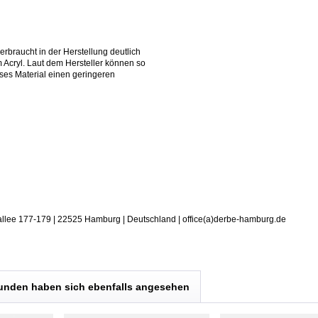
rbraucht in der Herstellung deutlich
 Acryl. Laut dem Hersteller können so
eses Material einen geringeren
allee 177-179 | 22525 Hamburg | Deutschland | office(a)derbe-hamburg.de
unden haben sich ebenfalls angesehen