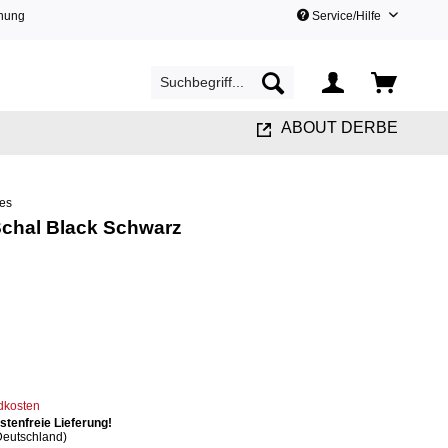
hnung
Service/Hilfe
ABOUT DERBE
res
Schal Black Schwarz
ndkosten
tenfreie Lieferung!
Deutschland)