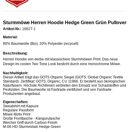
Sturmmöwe Herren Hoodie Hedge Green Grün Pullover
Artikel-Nr.:
16627-1
Material:
80% Baumwolle (Bio), 20% Polyester (recycelt)
Beschreibung:
Herren Hoodie von derbe mit klassischem Sturmmöwen Print. Das neue
Design im coolen Two Tone Look besticht durch eine monochrome Möwe.
Nachhaltigkeit:
Dieser Artikel trägt das GOTS Organic Siegel (GOTS: Global Organic Textile
Standard). Zertifikat: GOTS, Organic, CU 11966. Er besteht aus ökologischen
Naturfasern. Höchste Richtlinien verbieten den Einsatz von Schadstoffen und
Pestiziden. Die Baumwolle ist Fairtrade-zertifiziert und von Fairtrade-
Produzenten angebaut.
Eigenschaften:
Sweatshirt mit Kapuze
Reguläre Passform
Möwe Motiv Print
Große Fronttasche - Kängurutasche
Weicher Griff durch Carbon-Finish
M-06-HD-Sturmmöwe Hedge Green