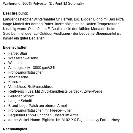
Wattierung: 100% Polyester (DuPontTM Sorona®)
Beschreibung:
Langer gesteppter Wintermantel für Herren. Big, Bigger, Bigholm! Das extra
lange Modell der derben Puffer-Jacke hält auch bei kalten Temperaturen
kuschlig warm. Ob auf dem Fußballplatz in den kühlen Monaten, beim
Stadtbummel oder auf Outdoor-Ausflügen - der bequeme Steppmantel ist
immer ein guter Begleiter!
Eigenschaften:
Farbe: Blau
Wasserabweisend
Winddicht
Atmungsaktiv - 3000 g/m²/24h
Front-Eingriffstaschen
Innentasche
Kapuze
Verschluss: Reißverschluss
Reißverschluss: Mit Druckknopfleiste verdeckt, Zwei-Wege
Gerader Schnitt
Langer Schnitt
Brand-Logo-Patch am oberen Ärmel
Front-Eingriffstaschen mit Fleece-Futter
Bequemer Ripp-Bündchen Einsatz im Ärmel
derbe-Artikel-Name: Bigholm Nr: M-02-XX-Bigholm navy Farbe: Navy
Nachhaltigkeit: