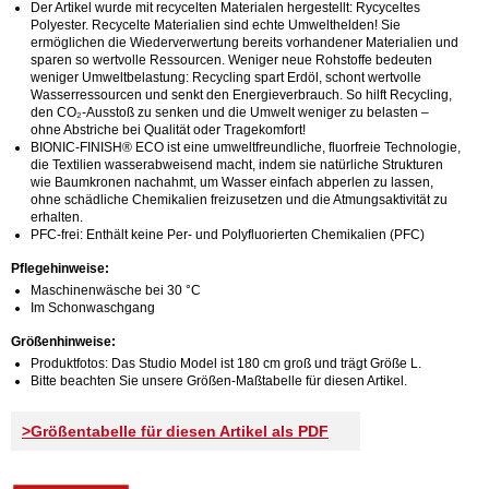
Der Artikel wurde mit recycelten Materialen hergestellt: Rycyceltes
Polyester. Recycelte Materialien sind echte Umwelthelden! Sie
ermöglichen die Wiederverwertung bereits vorhandener Materialien und
sparen so wertvolle Ressourcen. Weniger neue Rohstoffe bedeuten
weniger Umweltbelastung: Recycling spart Erdöl, schont wertvolle
Wasserressourcen und senkt den Energieverbrauch. So hilft Recycling,
den CO₂-Ausstoß zu senken und die Umwelt weniger zu belasten –
ohne Abstriche bei Qualität oder Tragekomfort!
BIONIC-FINISH® ECO ist eine umweltfreundliche, fluorfreie Technologie,
die Textilien wasserabweisend macht, indem sie natürliche Strukturen
wie Baumkronen nachahmt, um Wasser einfach abperlen zu lassen,
ohne schädliche Chemikalien freizusetzen und die Atmungsaktivität zu
erhalten.
PFC-frei: Enthält keine Per- und Polyfluorierten Chemikalien (PFC)
Pflegehinweise:
Maschinenwäsche bei 30 °C
Im Schonwaschgang
Größenhinweise:
Produktfotos: Das Studio Model ist 180 cm groß und trägt Größe L.
Bitte beachten Sie unsere Größen-Maßtabelle für diesen Artikel.
>Größentabelle für diesen Artikel als PDF