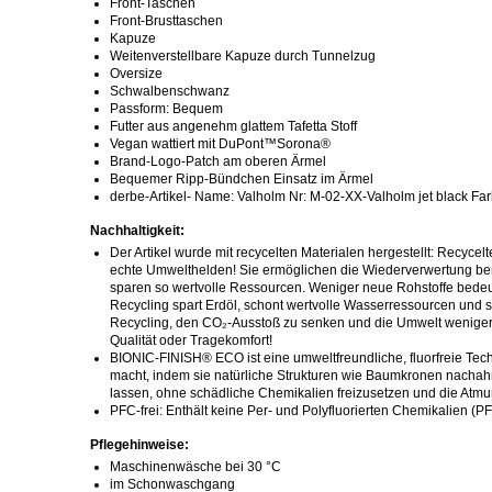
Front-Taschen
Front-Brusttaschen
Kapuze
Weitenverstellbare Kapuze durch Tunnelzug
Oversize
Schwalbenschwanz
Passform: Bequem
Futter aus angenehm glattem Tafetta Stoff
Vegan wattiert mit DuPont™Sorona®
Brand-Logo-Patch am oberen Ärmel
Bequemer Ripp-Bündchen Einsatz im Ärmel
derbe-Artikel- Name: Valholm Nr: M-02-XX-Valholm jet black Far
Nachhaltigkeit:
Der Artikel wurde mit recycelten Materialen hergestellt: Recycelt
echte Umwelthelden! Sie ermöglichen die Wiederverwertung ber
sparen so wertvolle Ressourcen. Weniger neue Rohstoffe bede
Recycling spart Erdöl, schont wertvolle Wasserressourcen und s
Recycling, den CO₂-Ausstoß zu senken und die Umwelt weniger 
Qualität oder Tragekomfort!
BIONIC-FINISH® ECO ist eine umweltfreundliche, fluorfreie Tec
macht, indem sie natürliche Strukturen wie Baumkronen nachah
lassen, ohne schädliche Chemikalien freizusetzen und die Atmung
PFC-frei: Enthält keine Per- und Polyfluorierten Chemikalien (P
Pflegehinweise:
Maschinenwäsche bei 30 °C
im Schonwaschgang