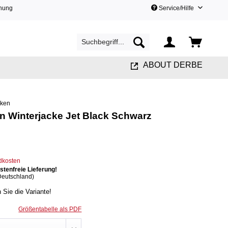
hnung
Service/Hilfe
ABOUT DERBE
cken
n Winterjacke Jet Black Schwarz
ndkosten
tenfreie Lieferung!
Deutschland)
n Sie die Variante!
Größentabelle als PDF