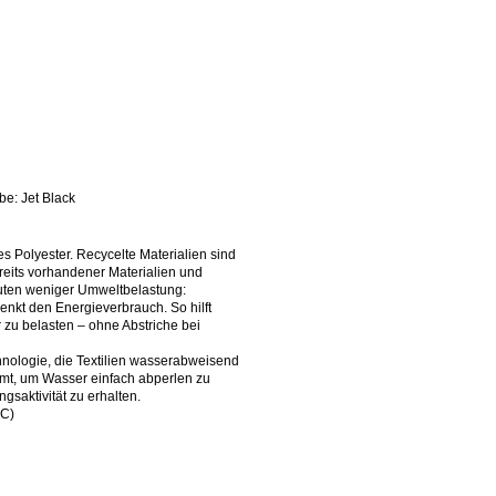
be: Jet Black
es Polyester. Recycelte Materialien sind
eits vorhandener Materialien und
uten weniger Umweltbelastung:
enkt den Energieverbrauch. So hilft
zu belasten – ohne Abstriche bei
hnologie, die Textilien wasserabweisend
mt, um Wasser einfach abperlen zu
saktivität zu erhalten.
FC)