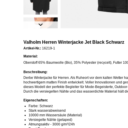
Valholm Herren Winterjacke Jet Black Schwarz
Artikel-Nr.:
16219-1
Material:
Oberstoff 65% Baumwolle (Bio), 35% Polyester (recycelt), Futter 1
Beschreibung:
Derbe Winterjacke für Herren. Als Ruheort vor dem kalten Wetter h
hochwertigem matten Finish entwickelt. Voller Innovationen und ges
dieses Modell der perfekte Begleiter für Mode-Begeisterte, Outdoo
Durch die versiegelten Nähte und das wasserdichte Material hält 
Eigenschaften:
Farbe: Schwarz
Stark wasserabweisend
10000 mm Wassersäule (Material)
Versiegelte Nähte (getaped)
Atmungsaktiv - 3000 g/m²/24h