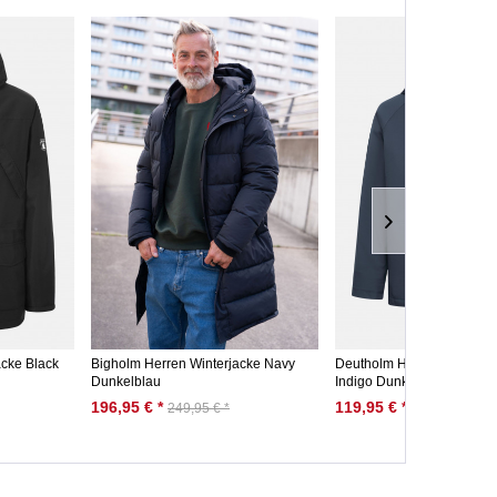
acke Black
Bigholm Herren Winterjacke Navy
Deutholm Herren Winterj
Dunkelblau
Indigo Dunkelblau Warm...
196,95 € *
119,95 € *
249,95 € *
199,95 € *