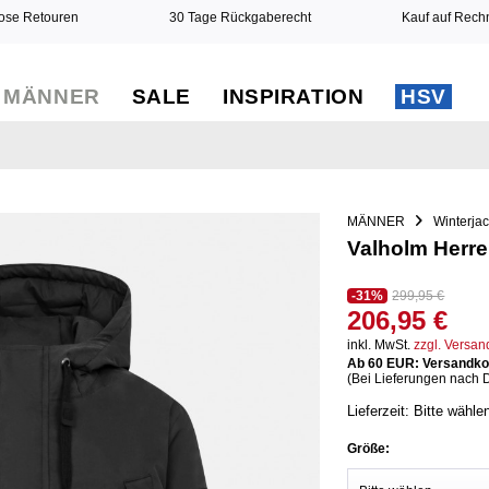
ose Retouren
30 Tage Rückgaberecht
Kauf auf Rec
MÄNNER
SALE
INSPIRATION
HSV
MÄNNER
Winterja
Valholm Herre
-31%
299,95 €
206,95 €
inkl. MwSt.
zzgl. Versa
Ab 60 EUR: Versandkos
(Bei Lieferungen nach 
Lieferzeit: Bitte wähle
Größe: