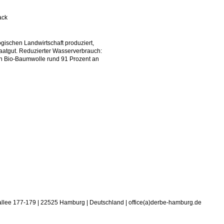
ack
gischen Landwirtschaft produziert,
aatgut. Reduzierter Wasserverbrauch:
on Bio-Baumwolle rund 91 Prozent an
allee 177-179 | 22525 Hamburg | Deutschland | office(a)derbe-hamburg.de