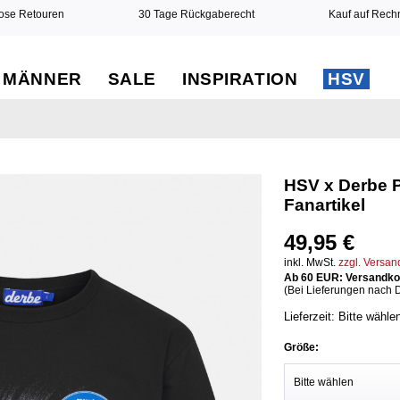
ose Retouren
30 Tage Rückgaberecht
Kauf auf Rec
MÄNNER
SALE
INSPIRATION
HSV
HSV x Derbe P
Fanartikel
49,95 €
inkl. MwSt.
zzgl. Versa
Ab 60 EUR: Versandkos
(Bei Lieferungen nach 
Lieferzeit: Bitte wähle
Größe: