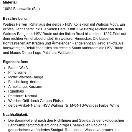
Material:
100% Baumwolle (Bio)
Beschreibung:
Weißes Herren T-Shirt aus der derbe x HSV Kollektion mit Walross Motiv. Ein
echtes Liebhaberstück: Die vielen Details mit HSV Bezug reichen von dem
Walross-Badge mit HSV-Raute auf der linken Brust bi zu einen 1887-Print auf
dem rechten Ärmel abgerundet. Ein weiterer Hingucker: Die blauen
Kontrastreifen am Kragen und Ärmelenden - angelehnt an Retro Trikots. Als
hochwertiges Detail findet sich am rechten Saum außerdem die HSV-Raute
und blaues Derbe-Logo-Patch als Weblabel.
Eigenschaften:
Farbe: Weiß
Print, vorne
Motiv: Walross-Badge
Beschriftung: derbe
Ärmellänge: Kurzarm
Rundhals
Passform: Normal
Weicher Griff durch Carbon-Finish
derbe-Artikel- Name: HSV Walross Nr: M-04-TS-Walross Farbe: White
Nachhaltigkeit:
Die Baumwolle ist nach den Richtlinien und Standards der ökologischen
Landwirtschaft produziert, ohne giftige Chemikalien und ohne
gentechnisch verändertes Saatgut. Reduzierter Wasserverbrauch: Im