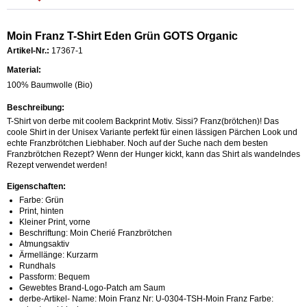
Moin Franz T-Shirt Eden Grün GOTS Organic
Artikel-Nr.:
17367-1
Material:
100% Baumwolle (Bio)
Beschreibung:
T-Shirt von derbe mit coolem Backprint Motiv. Sissi? Franz(brötchen)! Das
coole Shirt in der Unisex Variante perfekt für einen lässigen Pärchen Look und
echte Franzbrötchen Liebhaber. Noch auf der Suche nach dem besten
Franzbrötchen Rezept? Wenn der Hunger kickt, kann das Shirt als wandelndes
Rezept verwendet werden!
Eigenschaften:
Farbe: Grün
Print, hinten
Kleiner Print, vorne
Beschriftung: Moin Cherié Franzbrötchen
Atmungsaktiv
Ärmellänge: Kurzarm
Rundhals
Passform: Bequem
Gewebtes Brand-Logo-Patch am Saum
derbe-Artikel- Name: Moin Franz Nr: U-0304-TSH-Moin Franz Farbe: