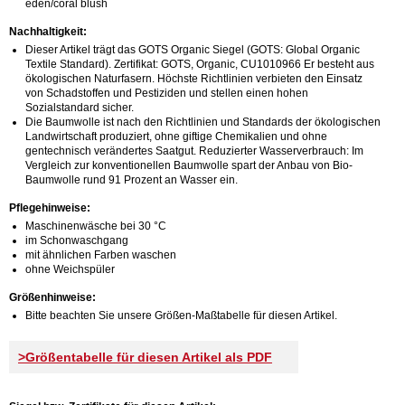
eden/coral blush
Nachhaltigkeit:
Dieser Artikel trägt das GOTS Organic Siegel (GOTS: Global Organic
Textile Standard). Zertifikat: GOTS, Organic, CU1010966 Er besteht aus
ökologischen Naturfasern. Höchste Richtlinien verbieten den Einsatz
von Schadstoffen und Pestiziden und stellen einen hohen
Sozialstandard sicher.
Die Baumwolle ist nach den Richtlinien und Standards der ökologischen
Landwirtschaft produziert, ohne giftige Chemikalien und ohne
gentechnisch verändertes Saatgut. Reduzierter Wasserverbrauch: Im
Vergleich zur konventionellen Baumwolle spart der Anbau von Bio-
Baumwolle rund 91 Prozent an Wasser ein.
Pflegehinweise:
Maschinenwäsche bei 30 °C
im Schonwaschgang
mit ähnlichen Farben waschen
ohne Weichspüler
Größenhinweise:
Bitte beachten Sie unsere Größen-Maßtabelle für diesen Artikel.
>Größentabelle für diesen Artikel als PDF