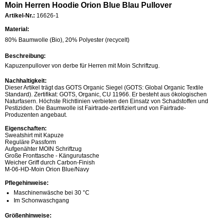
Moin Herren Hoodie Orion Blue Blau Pullover
Artikel-Nr.:
16626-1
Material:
80% Baumwolle (Bio), 20% Polyester (recycelt)
Beschreibung:
Kapuzenpullover von derbe für Herren mit Moin Schriftzug.
Nachhaltigkeit:
Dieser Artikel trägt das GOTS Organic Siegel (GOTS: Global Organic Textile
Standard). Zertifikat: GOTS, Organic, CU 11966. Er besteht aus ökologischen
Naturfasern. Höchste Richtlinien verbieten den Einsatz von Schadstoffen und
Pestiziden. Die Baumwolle ist Fairtrade-zertifiziert und von Fairtrade-
Produzenten angebaut.
Eigenschaften:
Sweatshirt mit Kapuze
Reguläre Passform
Aufgenähter MOIN Schriftzug
Große Fronttasche - Kängurutasche
Weicher Griff durch Carbon-Finish
M-06-HD-Moin Orion Blue/Navy
Pflegehinweise:
Maschinenwäsche bei 30 °C
Im Schonwaschgang
Größenhinweise: