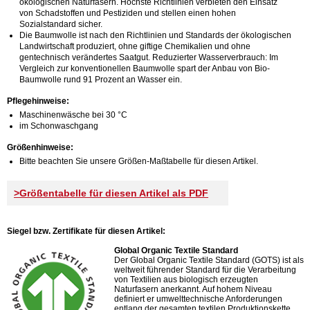
ökologischen Naturfasern. Höchste Richtlinien verbieten den Einsatz
von Schadstoffen und Pestiziden und stellen einen hohen
Sozialstandard sicher.
Die Baumwolle ist nach den Richtlinien und Standards der ökologischen
Landwirtschaft produziert, ohne giftige Chemikalien und ohne
gentechnisch verändertes Saatgut. Reduzierter Wasserverbrauch: Im
Vergleich zur konventionellen Baumwolle spart der Anbau von Bio-
Baumwolle rund 91 Prozent an Wasser ein.
Pflegehinweise:
Maschinenwäsche bei 30 °C
im Schonwaschgang
Größenhinweise:
Bitte beachten Sie unsere Größen-Maßtabelle für diesen Artikel.
>Größentabelle für diesen Artikel als PDF
Siegel bzw. Zertifikate für diesen Artikel:
Global Organic Textile Standard
Der Global Organic Textile Standard (GOTS) ist als
weltweit führender Standard für die Verarbeitung
von Textilien aus biologisch erzeugten
Naturfasern anerkannt. Auf hohem Niveau
definiert er umwelttechnische Anforderungen
entlang der gesamten textilen Produktionskette