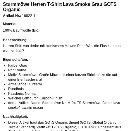
Sturmmöwe Herren T-Shirt Lava Smoke Grau GOTS
Organic
Artikel-Nr.:
16822-1
Material:
100% Baumwolle (Bio)
Beschreibung:
Herren Shirt von derbe mit ikonischem Möwen Print. Was die Flaschenpost
wohl enthält?
Eigenschaften:
Farbe: Grau
Print, vorne
Motiv: Strummöwe: Große Möwe mit einer kurzen Strickmütze die auf
einer Bierflasche sitzt
Ärmellänge: Kurzarm
Rundhals
Passform: Normal
Weicher Griff durch Carbon-Finish
derbe-Artikel- Name: Sturmmöwe Nr: M-04-TS-Sturmmöwe Farbe: lava
smoke/hawaiin ocean
Nachhaltigkeit:
Dieser Artikel trägt das GOTS Organic Siegel (GOTS: Global Organic
Textile Standard). Zertifikat: GOTS, Organic, CU1010966 Er besteht aus