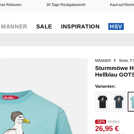
ose Retouren
30 Tage Rückgaberecht
Kauf auf Rec
MÄNNER
SALE
INSPIRATION
HSV
MÄNNER
Shirts, T-
Sturmmöwe Her
Hellblau GOT
Varianten:
-32%
39,95 €
26,95 €