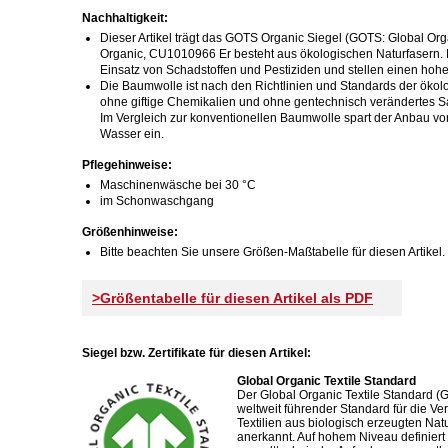
Nachhaltigkeit:
Dieser Artikel trägt das GOTS Organic Siegel (GOTS: Global Organ
Organic, CU1010966 Er besteht aus ökologischen Naturfasern. H
Einsatz von Schadstoffen und Pestiziden und stellen einen hohe
Die Baumwolle ist nach den Richtlinien und Standards der ökolo
ohne giftige Chemikalien und ohne gentechnisch verändertes S
Im Vergleich zur konventionellen Baumwolle spart der Anbau v
Wasser ein.
Pflegehinweise:
Maschinenwäsche bei 30 °C
im Schonwaschgang
Größenhinweise:
Bitte beachten Sie unsere Größen-Maßtabelle für diesen Artikel.
>Größentabelle für diesen Artikel als PDF
Siegel bzw. Zertifikate für diesen Artikel:
Global Organic Textile Standard
Der Global Organic Textile Standard (G
weltweit führender Standard für die Ve
Textilien aus biologisch erzeugten Nat
anerkannt. Auf hohem Niveau definiert 