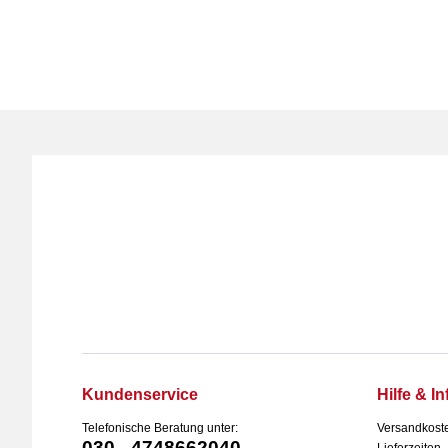
Kundenservice
Hilfe & In
Telefonische Beratung unter:
Versandkost
030 - 4748662040