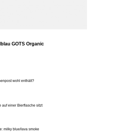
llblau GOTS Organic
henpost wohl enthält?
uf einer Bierflasche sitzt
: milky blue/lava smoke