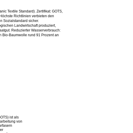
ic Textile Standard). Zertifikat: GOTS,
öchste Richtlinien verbieten den
n Sozialstandard sicher.
gischen Landwirtschaft produziert,
aatgut. Reduzierter Wasserverbrauch:
on Bio-Baumwolle rund 91 Prozent an
OTS) ist als
rarbeitung von
urfasern
er