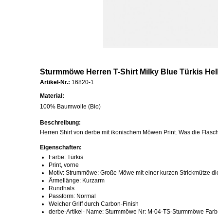
Sturmmöwe Herren T-Shirt Milky Blue Türkis He
Artikel-Nr.:
16820-1
Material:
100% Baumwolle (Bio)
Beschreibung:
Herren Shirt von derbe mit ikonischem Möwen Print. Was die Flasc
Eigenschaften:
Farbe: Türkis
Print, vorne
Motiv: Strummöwe: Große Möwe mit einer kurzen Strickmütze die a
Ärmellänge: Kurzarm
Rundhals
Passform: Normal
Weicher Griff durch Carbon-Finish
derbe-Artikel- Name: Sturmmöwe Nr: M-04-TS-Sturmmöwe Farbe