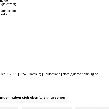
ang der
 gleichzeitig
 unabhängige
rkette.
allee 177-179 | 22525 Hamburg | Deutschland | office(a)derbe-hamburg.de
unden haben sich ebenfalls angesehen