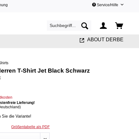
hnung
Service/Hilfe
ABOUT DERBE
Shirts
rren T-Shirt Jet Black Schwarz
c
ndkosten
tenfreie Lieferung!
Deutschland)
n Sie die Variante!
Größentabelle als PDF