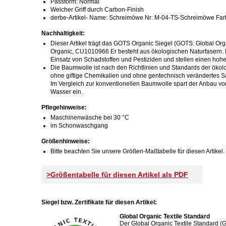
Passform: Normal
Weicher Griff durch Carbon-Finish
derbe-Artikel- Name: Schreimöwe Nr: M-04-TS-Schreimöwe Farbe
Nachhaltigkeit:
Dieser Artikel trägt das GOTS Organic Siegel (GOTS: Global Organ
Organic, CU1010966 Er besteht aus ökologischen Naturfasern. H
Einsatz von Schadstoffen und Pestiziden und stellen einen hohe
Die Baumwolle ist nach den Richtlinien und Standards der ökolo
ohne giftige Chemikalien und ohne gentechnisch verändertes S
Im Vergleich zur konventionellen Baumwolle spart der Anbau v
Wasser ein.
Pflegehinweise:
Maschinenwäsche bei 30 °C
im Schonwaschgang
Größenhinweise:
Bitte beachten Sie unsere Größen-Maßtabelle für diesen Artikel.
>Größentabelle für diesen Artikel als PDF
Siegel bzw. Zertifikate für diesen Artikel:
Global Organic Textile Standard
Der Global Organic Textile Standard (G