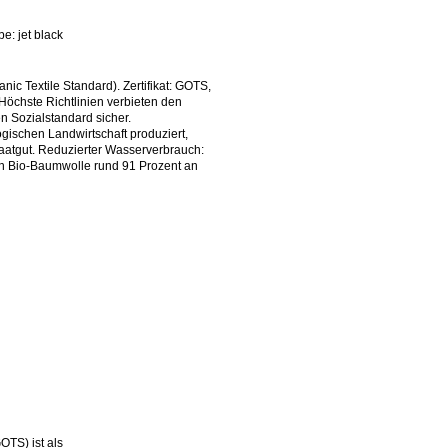
: jet black
ic Textile Standard). Zertifikat: GOTS,
öchste Richtlinien verbieten den
n Sozialstandard sicher.
gischen Landwirtschaft produziert,
aatgut. Reduzierter Wasserverbrauch:
on Bio-Baumwolle rund 91 Prozent an
OTS) ist als