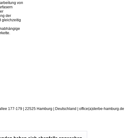
rarbeitung von
urfasern
er
ang der
 gleichzeitig
 unabhängige
rkette.
allee 177-179 | 22525 Hamburg | Deutschland | office(a)derbe-hamburg.de