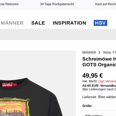
ose Retouren
30 Tage Rückgaberecht
Kauf auf Rec
MÄNNER
SALE
INSPIRATION
HSV
MÄNNER
Shirts, T-
Schreimöwe He
GOTS Organi
49,95 €
inkl. MwSt.
zzgl. Versa
Ab 60 EUR: Versandkos
(Bei Lieferungen nach 
Lieferzeit: Bitte wähle
Größe: