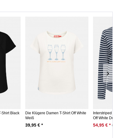
Shirt Black
Die Klügere Damen T-Shirt Off White
Interstriped Damen Longs
Weiß
Off White Dunkelblau...
39,95 € *
54,95 € *
69,95 € *