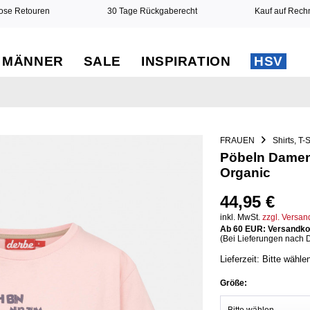
ose Retouren
30 Tage Rückgaberecht
Kauf auf Rec
MÄNNER
SALE
INSPIRATION
HSV
FRAUEN
Shirts, T-
Pöbeln Damen
Organic
44,95 €
inkl. MwSt.
zzgl. Versa
Ab 60 EUR: Versandkos
(Bei Lieferungen nach 
Lieferzeit: Bitte wähle
Größe: