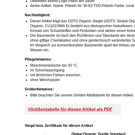
Gewebtes Brand-Logo-Patch am Saum
derbe-Artikel- Name: Pöbeln Nr: W-03-TSO-Pöbeln Farbe: coral
Nachhaltigkeit:
Dieser Artikel trägt das GOTS Organic Siegel (GOTS: Global Organ
Organic, CU1010966 Er besteht aus ökologischen Naturfasern. H
Einsatz von Schadstoffen und Pestiziden und stellen einen hohe
Die Baumwolle ist nach den Richtlinien und Standards der ökolo
ohne giftige Chemikalien und ohne gentechnisch verändertes S
Im Vergleich zur konventionellen Baumwolle spart der Anbau v
Wasser ein.
Pflegehinweise:
Maschinenwäsche bei 30 °C
im Schonwaschgang
mit ähnlichen Farben waschen
ohne Weichspüler
Größenhinweise:
Bitte beachten Sie unsere Größen-Maßtabelle für diesen Artikel.
>Größentabelle für diesen Artikel als PDF
Siegel bzw. Zertifikate für diesen Artikel:
Global Organic Textile Standard