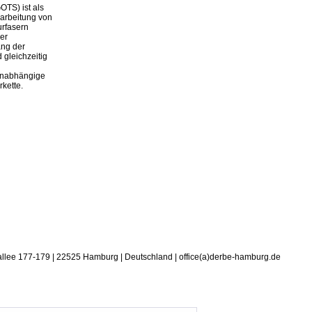
OTS) ist als
rarbeitung von
urfasern
er
ang der
 gleichzeitig
 unabhängige
rkette.
allee 177-179 | 22525 Hamburg | Deutschland | office(a)derbe-hamburg.de