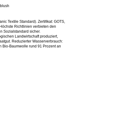
 blush
ic Textile Standard). Zertifikat: GOTS,
öchste Richtlinien verbieten den
n Sozialstandard sicher.
gischen Landwirtschaft produziert,
aatgut. Reduzierter Wasserverbrauch:
on Bio-Baumwolle rund 91 Prozent an