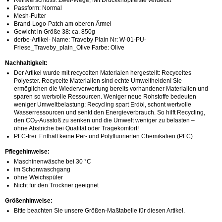
Passform: Normal
Mesh-Futter
Brand-Logo-Patch am oberen Ärmel
Gewicht in Größe 38: ca. 850g
derbe-Artikel- Name: Traveby Plain Nr: W-01-PU-
Friese_Traveby_plain_Olive Farbe: Olive
Nachhaltigkeit:
Der Artikel wurde mit recycelten Materialen hergestellt: Recyceltes
Polyester. Recycelte Materialien sind echte Umwelthelden! Sie
ermöglichen die Wiederverwertung bereits vorhandener Materialien und
sparen so wertvolle Ressourcen. Weniger neue Rohstoffe bedeuten
weniger Umweltbelastung: Recycling spart Erdöl, schont wertvolle
Wasserressourcen und senkt den Energieverbrauch. So hilft Recycling,
den CO₂-Ausstoß zu senken und die Umwelt weniger zu belasten –
ohne Abstriche bei Qualität oder Tragekomfort!
PFC-frei: Enthält keine Per- und Polyfluorierten Chemikalien (PFC)
Pflegehinweise:
Maschinenwäsche bei 30 °C
im Schonwaschgang
ohne Weichspüler
Nicht für den Trockner geeignet
Größenhinweise:
Bitte beachten Sie unsere Größen-Maßtabelle für diesen Artikel.