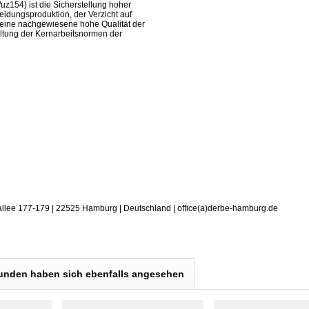
/uz154) ist die Sicherstellung hoher
eidungsproduktion, der Verzicht auf
eine nachgewiesene hohe Qualität der
ltung der Kernarbeitsnormen der
allee 177-179 | 22525 Hamburg | Deutschland | office(a)derbe-hamburg.de
unden haben sich ebenfalls angesehen