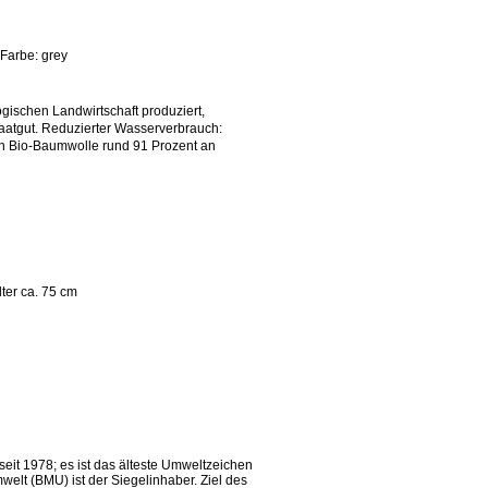
Farbe: grey
gischen Landwirtschaft produziert,
aatgut. Reduzierter Wasserverbrauch:
on Bio-Baumwolle rund 91 Prozent an
ter ca. 75 cm
eit 1978; es ist das älteste Umweltzeichen
elt (BMU) ist der Siegelinhaber. Ziel des