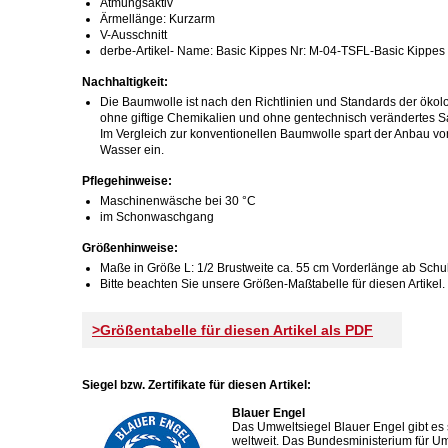
Atmungsaktiv
Ärmellänge: Kurzarm
V-Ausschnitt
derbe-Artikel- Name: Basic Kippes Nr: M-04-TSFL-Basic Kippes 
Nachhaltigkeit:
Die Baumwolle ist nach den Richtlinien und Standards der ökolo
ohne giftige Chemikalien und ohne gentechnisch verändertes S
Im Vergleich zur konventionellen Baumwolle spart der Anbau v
Wasser ein.
Pflegehinweise:
Maschinenwäsche bei 30 °C
im Schonwaschgang
Größenhinweise:
Maße in Größe L: 1/2 Brustweite ca. 55 cm Vorderlänge ab Schul
Bitte beachten Sie unsere Größen-Maßtabelle für diesen Artikel.
>Größentabelle für diesen Artikel als PDF
Siegel bzw. Zertifikate für diesen Artikel:
Blauer Engel
Das Umweltsiegel Blauer Engel gibt es s
weltweit. Das Bundesministerium für Umw