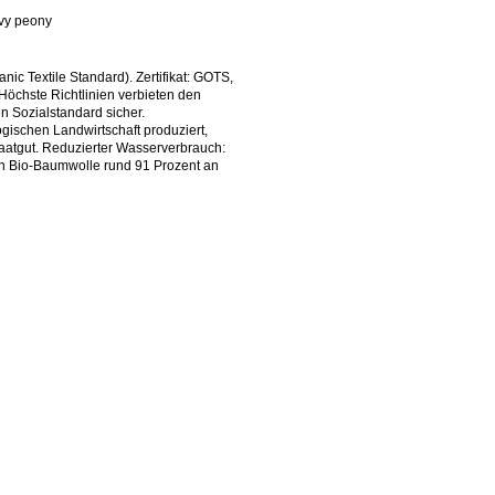
avy peony
ic Textile Standard). Zertifikat: GOTS,
öchste Richtlinien verbieten den
n Sozialstandard sicher.
gischen Landwirtschaft produziert,
aatgut. Reduzierter Wasserverbrauch:
on Bio-Baumwolle rund 91 Prozent an