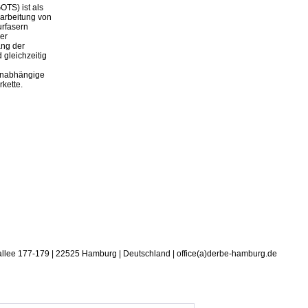
OTS) ist als
rarbeitung von
urfasern
er
ang der
 gleichzeitig
 unabhängige
rkette.
allee 177-179 | 22525 Hamburg | Deutschland | office(a)derbe-hamburg.de