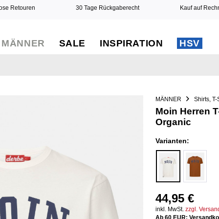
ose Retouren
30 Tage Rückgaberecht
Kauf auf Rec
MÄNNER
SALE
INSPIRATION
HSV
MÄNNER
Shirts, T-
Moin Herren T
Organic
Varianten:
44,95 €
inkl. MwSt.
zzgl. Versa
Ab 60 EUR: Versandkos