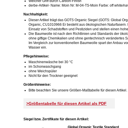
Weicher Griff durch Carbon-Finish
derbe-Artikel- Name: Moin Nr: M-04-TS-Moin Farbe: off white/n
Nachhaltigkeit:
Dieser Artikel trägt das GOTS Organic Siegel (GOTS: Global Organ
Organic, CU1010966 Er besteht aus ökologischen Naturfasern. H
Einsatz von Schadstoffen und Pestiziden und stellen einen hohe
Die Baumwolle ist nach den Richtlinien und Standards der ökolo
ohne giftige Chemikalien und ohne gentechnisch verändertes S
Im Vergleich zur konventionellen Baumwolle spart der Anbau v
Wasser ein.
Pflegehinweise:
Maschinenwäsche bei 30 °C
im Schonwaschgang
ohne Weichspüler
Nicht für den Trockner geeignet
Größenhinweise:
Bitte beachten Sie unsere Größen-Maßtabelle für diesen Artikel.
>Größentabelle für diesen Artikel als PDF
Siegel bzw. Zertifikate für diesen Artikel:
Global Organic Textile Standard