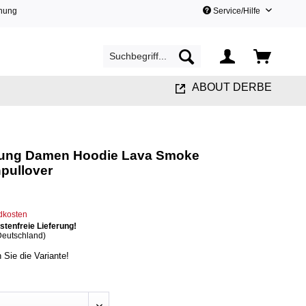
hnung
Service/Hilfe
ABOUT DERBE
tung Damen Hoodie Lava Smoke
pullover
ndkosten
tenfreie Lieferung!
Deutschland)
n Sie die Variante!