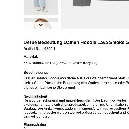
Derbe Bedeutung Damen Hoodie Lava Smoke G
Artikel-Nr.:
16895-1
Material:
65% Baumwolle (Bio), 35% Polyester (recycelt)
Beschreibung:
Grauer Damen Hoodie von derbe aus extra weichem Sweat Stoff. Fü
sich auf dem Rücken die Bedeutung des Wortes derbe als cooler Back
gibt es einfach keine Steigerung!
Nachhaltigkeit:
Ressourcenschonend und umweltfreundlich! Der Baumwoll-Anteil is
ökologischen Landwirtschaft produziert, ohne giftige Chemikalien
Saatgut. Der Artikel wurde zudem mit einem Anteil aus recyceltem P
recyceltem Polyester werden wertvolle Ressourcen geschont und K
sinnvoll genutzt.
Eigenschaften:
0