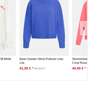
ff White
Basic Damen Strick-Pullover Lilac
Sturmmöwin Damen Hoodi
Lila
Coral Rosa Kapuzenpullov
61,95 € *
49,95 € *
89,95 € *
99,95 € *