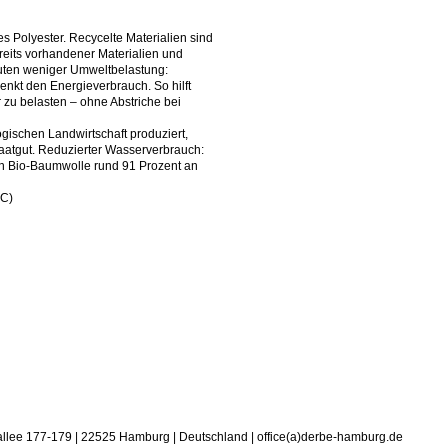
es Polyester. Recycelte Materialien sind
eits vorhandener Materialien und
uten weniger Umweltbelastung:
enkt den Energieverbrauch. So hilft
zu belasten – ohne Abstriche bei
gischen Landwirtschaft produziert,
aatgut. Reduzierter Wasserverbrauch:
on Bio-Baumwolle rund 91 Prozent an
FC)
allee 177-179 | 22525 Hamburg | Deutschland | office(a)derbe-hamburg.de