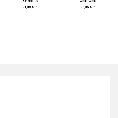
Dunkelblau
White Weiß
39,95 € *
39,95 € *