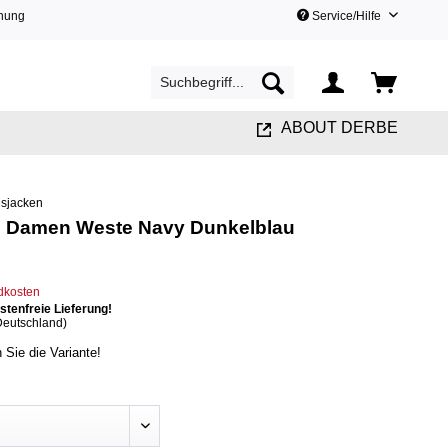
hnung
Service/Hilfe
ABOUT DERBE
sjacken
e Damen Weste Navy Dunkelblau
ndkosten
tenfreie Lieferung!
Deutschland)
n Sie die Variante!