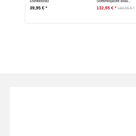
Dunkelblau
Softshelljacke Blau...
39,95 € *
132,95 € *
149,95 € *