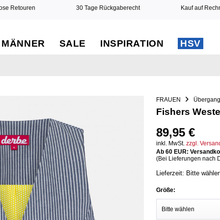
ose Retouren
30 Tage Rückgaberecht
Kauf auf Rec
MÄNNER
SALE
INSPIRATION
HSV
FRAUEN
Übergang
Fishers West
89,95 €
inkl. MwSt.
zzgl. Versa
Ab 60 EUR: Versandkos
(Bei Lieferungen nach 
Lieferzeit: Bitte wähle
Größe: