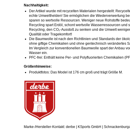
Nachhaltigkeit:
Der Artikel wurde mit recycelten Materialen hergestellt: Recycelt
echte Umwelthelden! Sie ermöglichen die Wiederverwertung ber
sparen so wertvolle Ressourcen. Weniger neue Rohstoffe bede
Recycling spart Erdöl, schont wertvolle Wasserressourcen und s
Recycling, den CO₂-Ausstoß zu senken und die Umwelt weniger 
Qualität oder Tragekomfort!
Die Baumwolle ist nach den Richtlinien und Standards der ökolo
ohne giftige Chemikalien und ohne gentechnisch verändertes S
Im Vergleich zur konventionellen Baumwolle spart der Anbau v
Wasser ein.
PFC-frei: Enthält keine Per- und Polyfluorierten Chemikalien (P
Größenhinweise:
Produktfotos: Das Model ist 176 cm groß und trägt Größe M.
Marke-/Hersteller-Kontakt: derbe | KSports GmbH | Schnackenburg