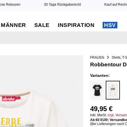
ose Retouren
30 Tage Rückgaberecht
Kauf auf Rec
MÄNNER
SALE
INSPIRATION
HSV
FRAUEN
Shirts, T-
Robbentour Da
Varianten:
49,95 €
inkl. MwSt.
zzgl. Versa
Ab 60 EUR: Versandkos
(Bei Lieferungen nach 