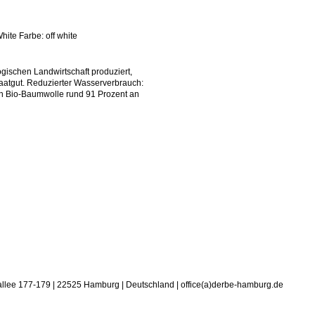
ite Farbe: off white
gischen Landwirtschaft produziert,
aatgut. Reduzierter Wasserverbrauch:
on Bio-Baumwolle rund 91 Prozent an
allee 177-179 | 22525 Hamburg | Deutschland | office(a)derbe-hamburg.de