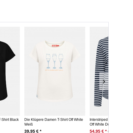
Shirt Black
Die Klügere Damen T-Shirt Off White
Interstriped Damen Longs
Weiß
Off White Dunkelblau...
39,95 € *
54,95 € *
69,95 € *