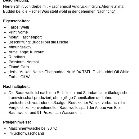
Beschreibung:
Herren Shirt von derbe mit Flaschenpost Aufdruck in Grün. Aber jetzt mal
Buddel bei die Fische! Was steht wohl in der geheimen Nachricht?
Eigenschaften:
Farbe: Weiß
Print, vorne
Motiv: Flaschenport
Beschriftung: Buddel bei die Fische
Atmungsaktiv
Ärmellänge: Kurzarm
Rundhals
Passform: Normal
Flamé-Garn
derbe-Artikel- Name: Fischbuddel Nr: M-04-TSFL-Fischbuddel Off White
Farbe: Off White
Nachhaltigkeit:
Die Baumwolle ist nach den Richtlinien und Standards der ökologischen
Landwirtschaft produziert, ohne giftige Chemikalien und ohne
gentechnisch verändertes Saatgut. Reduzierter Wasserverbrauch: Im
Vergleich zur konventionellen Baumwolle spart der Anbau von Bio-
Baumwolle rund 91 Prozent an Wasser ein.
Pflegehinweise:
Maschinenwäsche bei 30 °C
im Schonwaschgang