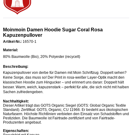
Moinmoin Damen Hoodie Sugar Coral Rosa
Kapuzenpullover
Artikel-Nr.:
16570-1
Material:
80% Baumwolle (Bio), 20% Polyester (recycelt)
Beschreibung:
Kapuzenpullover von derbe für Damen mit Moin Schriftzug. Doppelt sehen?
Keine Sorge, das muss so! Der Print in rosa-weißer Layer-Optik macht den
klassischen Hoodie zum Hingucker – und erinnert uns daran: Doppelt hält
besser. Warm, weich, kapuzenstark – perfekt für alle, die sich nicht mit halben
Sachen zufriedengeben.
Nachhaltigkeit:
Dieser Artikel trägt das GOTS Organic Siegel (GOTS: Global Organic Textile
Standard). Zertifikat: GOTS, Organic, CU 11966. Er besteht aus ökologischen
Naturfasern. Höchste Richtlinien verbieten den Einsatz von Schadstoffen und
Pestiziden. Die Baumwolle ist Fairtrade-zertifiziert und von Fairtrade-
Produzenten angebaut.
Eigenschaften:
Sweatshirt mit Kapuze